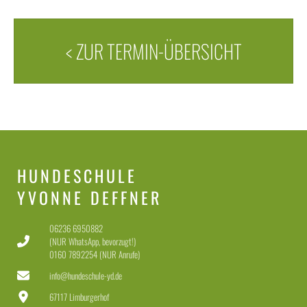
< ZUR TERMIN-ÜBERSICHT
HUNDESCHULE
YVONNE DEFFNER
06236 6950882
(NUR WhatsApp, bevorzugt!)
0160 7892254 (NUR Anrufe)
info@hundeschule-yd.de
67117 Limburgerhof