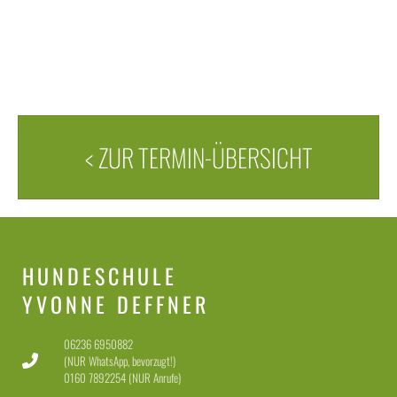
< ZUR TERMIN-ÜBERSICHT
HUNDESCHULE
YVONNE DEFFNER
06236 6950882
(NUR WhatsApp, bevorzugt!)
0160 7892254 (NUR Anrufe)