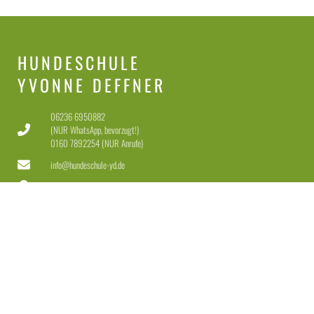
HUNDESCHULE
YVONNE DEFFNER
06236 6950882
(NUR WhatsApp, bevorzugt!)
0160 7892254 (NUR Anrufe)
info@hundeschule-yd.de
67117 Limburgerhof
Dienstag-Freitag 11-18 Uhr
Samstag 11-15 Uhr
LEISTUNGEN
Welpen & Junghunde