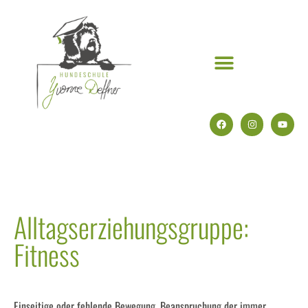
Alltagserziehungsgruppe:
Fitness
Einseitige oder fehlende Bewegung, Beanspruchung der immer