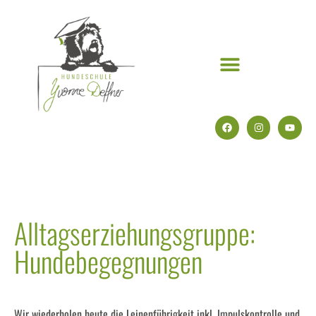
Alltagserziehungsgruppe:
Hundebegegnungen
Wir wiederholen heute die Leinenführigkeit inkl. Impulskontrolle und