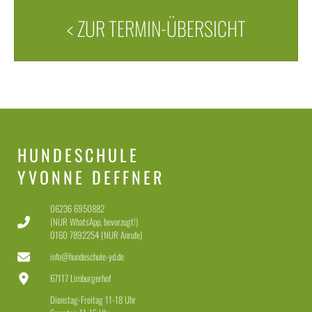
< ZUR TERMIN-ÜBERSICHT
HUNDESCHULE
YVONNE DEFFNER
06236 6950882
(NUR WhatsApp, bevorzugt!)
0160 7892254 (NUR Anrufe)
info@hundeschule-yd.de
67117 Limburgerhof
Dienstag-Freitag 11-18 Uhr