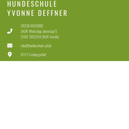
HUNDESCHULE
YVONNE DEFFNER
06236 6950882
(NUR WhatsApp, bevorzugt!)
0160 7892254 (NUR Anrufe)
info@hundeschule-yd.de
67117 Limburgerhof
Dienstag-Freitag 11-18 Uhr
Samstag 11-15 Uhr
LEISTUNGEN
Welpen & Junghunde
Erziehung für Anfänger & Fortgeschrittene
Erziehung + Beschäftigung für Dranbleiber
Leinenführigkeit + Rückruf