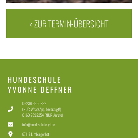
< ZUR TERMIN-ÜBERSICHT
HUNDESCHULE
YVONNE DEFFNER
06236 6950882
(NUR WhatsApp, bevorzugt!)
0160 7892254 (NUR Anrufe)
info@hundeschule-yd.de
67117 Limburgerhof