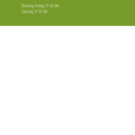
Dienstag-Freitag 11-18 Uhr
Samstag 11-15 Uhr
LEISTUNGEN
Welpen & Junghunde
Erziehung für Anfänger & Fortgeschrittene
Erziehung + Beschäftigung für Dranbleiber
Leinenführigkeit + Rückruf
Einzeltraining
Beratung Hundekauf + Maulkorb
Weitere Angebote
RECHTLICHES
Impressum
AGB