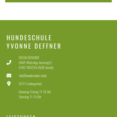
HUNDESCHULE
YVONNE DEFFNER
06236 6950882
(NUR WhatsApp, bevorzugt!)
0160 7892254 (NUR Anrufe)
info@hundeschule-yd.de
67117 Limburgerhof
Dienstag-Freitag 11-18 Uhr
Samstag 11-15 Uhr
LEISTUNGEN