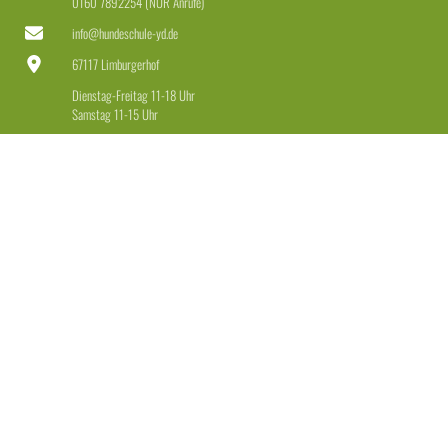
0160 7892254 (NUR Anrufe)
info@hundeschule-yd.de
67117 Limburgerhof
Dienstag-Freitag 11-18 Uhr
Samstag 11-15 Uhr
LEISTUNGEN
Welpen & Junghunde
Erziehung für Anfänger & Fortgeschrittene
Erziehung + Beschäftigung für Dranbleiber
Leinenführigkeit + Rückruf
Einzeltraining
Beratung Hundekauf + Maulkorb
Weitere Angebote
RECHTLICHES