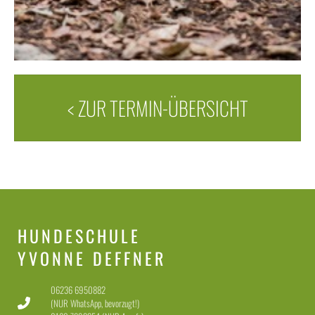
< ZUR TERMIN-ÜBERSICHT
HUNDESCHULE
YVONNE DEFFNER
06236 6950882
(NUR WhatsApp, bevorzugt!)