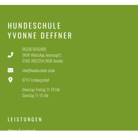
HUNDESCHULE
YVONNE DEFFNER
06236 6950882
(NUR WhatsApp, bevorzugt!)
0160 7892254 (NUR Anrufe)
info@hundeschule-yd.de
67117 Limburgerhof
Dienstag-Freitag 11-18 Uhr
Samstag 11-15 Uhr
LEISTUNGEN
Welpen & Junghunde
Erziehung für Anfänger & Fortgeschrittene