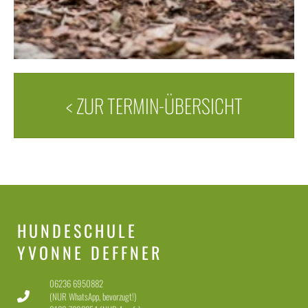
< ZUR TERMIN-ÜBERSICHT
HUNDESCHULE
YVONNE DEFFNER
06236 6950882
(NUR WhatsApp, bevorzugt!)