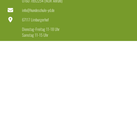
0160 7892254 (NUR Anrufe)
info@hundeschule-yd.de
67117 Limburgerhof
Dienstag-Freitag 11-18 Uhr
Samstag 11-15 Uhr
LEISTUNGEN
Welpen & Junghunde
Erziehung für Anfänger & Fortgeschrittene
Erziehung + Beschäftigung für Dranbleiber
Leinenführigkeit + Rückruf
Einzeltraining
Beratung Hundekauf + Maulkorb
Weitere Angebote
RECHTLICHES