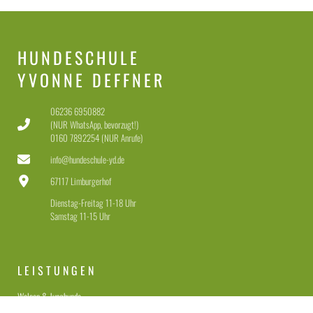
HUNDESCHULE
YVONNE DEFFNER
06236 6950882
(NUR WhatsApp, bevorzugt!)
0160 7892254 (NUR Anrufe)
info@hundeschule-yd.de
67117 Limburgerhof
Dienstag-Freitag 11-18 Uhr
Samstag 11-15 Uhr
LEISTUNGEN
Welpen & Junghunde
Erziehung für Anfänger & Fortgeschrittene