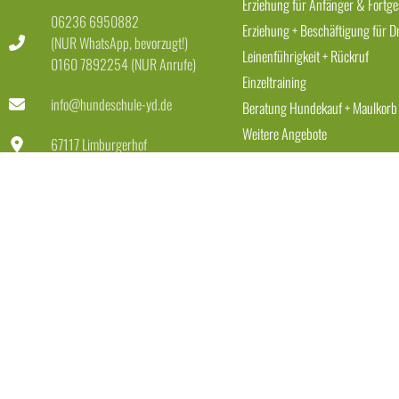
Erziehung für Anfänger & Fortge
06236 6950882
Erziehung + Beschäftigung für D
(NUR WhatsApp, bevorzugt!)
Leinenführigkeit + Rückruf
0160 7892254 (NUR Anrufe)
Einzeltraining
info@hundeschule-yd.de
Beratung Hundekauf + Maulkorb
Weitere Angebote
67117 Limburgerhof
Dienstag-Freitag 11-18 Uhr
Samstag 11-15 Uhr
RECHTLICHES
Impressum
AGB
Datenschutzerklärung
Verwendung Fotos & Videos
Vertrag widerrufen