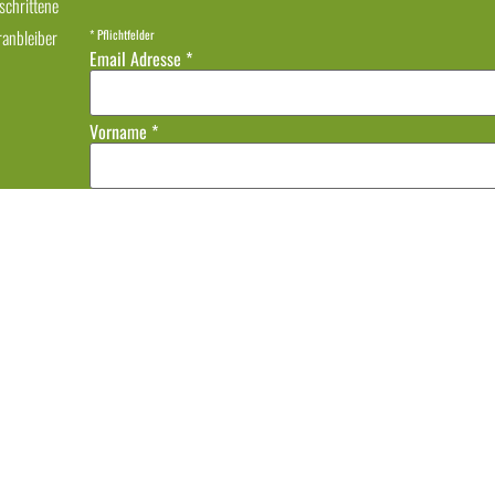
schrittene
ranbleiber
*
Pflichtfelder
Email Adresse
*
Vorname
*
Nachname
Datenschutz
Bitte wähle aus, wie Du kontaktiert werden möchtest:
E-Mail
Die Anmeldung zum Newsletter erfolgt durch "Double-Opt-in", d.h. du erhälst nach deine
den Link deine Anmeldung bestätigst. Jeder Newsletter enthält einen Link zum Abmelden
deine Email-Adresse ausschließlich zum Versenden des Newsletters und gebe deine Daten
Protokollierung der Anmeldung, dem Versand über den US-Anbieter MailChimp, der stat
Abbestellen des Newsletters, findest du in meiner
Datenschutzerklärung.