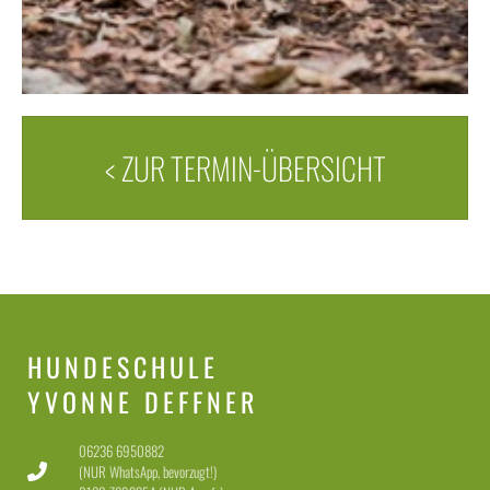
< ZUR TERMIN-ÜBERSICHT
HUNDESCHULE
YVONNE DEFFNER
06236 6950882
(NUR WhatsApp, bevorzugt!)