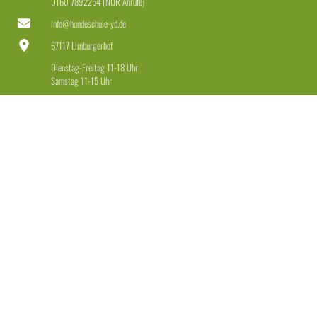
0160 7892254 (NUR Anrufe)
info@hundeschule-yd.de
67117 Limburgerhof
Dienstag-Freitag 11-18 Uhr
Samstag 11-15 Uhr
LEISTUNGEN
Welpen & Junghunde
Erziehung für Anfänger & Fortgeschrittene
Erziehung + Beschäftigung für Dranbleiber
Leinenführigkeit + Rückruf
Einzeltraining
Beratung Hundekauf + Maulkorb
Weitere Angebote
RECHTLICHES