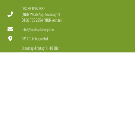
06236 6950882
(NUR WhatsApp, bevorzugt!)
0160 7892254 (NUR Anrufe)
info@hundeschule-yd.de
67117 Limburgerhof
Dienstag-Freitag 11-18 Uhr
Samstag 11-15 Uhr
LEISTUNGEN
Welpen & Junghunde
Erziehung für Anfänger & Fortgeschrittene
Erziehung + Beschäftigung für Dranbleiber
Leinenführigkeit + Rückruf
Einzeltraining
Beratung Hundekauf + Maulkorb
Weitere Angebote