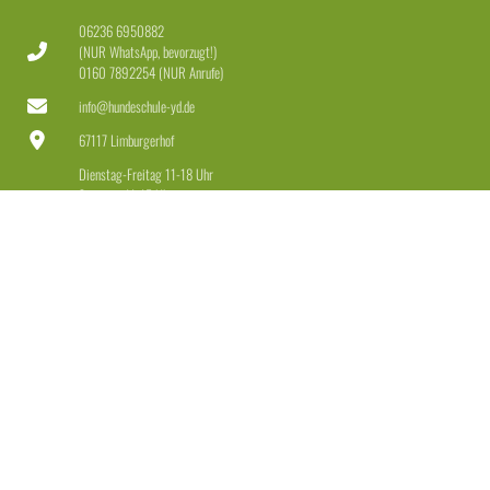
06236 6950882
(NUR WhatsApp, bevorzugt!)
0160 7892254 (NUR Anrufe)
info@hundeschule-yd.de
67117 Limburgerhof
Dienstag-Freitag 11-18 Uhr
Samstag 11-15 Uhr
LEISTUNGEN
Welpen & Junghunde
Erziehung für Anfänger & Fortgeschrittene
Erziehung + Beschäftigung für Dranbleiber
Leinenführigkeit + Rückruf
Einzeltraining
Beratung Hundekauf + Maulkorb
Weitere Angebote