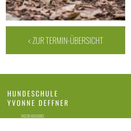
< ZUR TERMIN-ÜBERSICHT
HUNDESCHULE
YVONNE DEFFNER
06236 6950882
(NUR WhatsApp, bevorzugt!)
0160 7892254 (NUR Anrufe)