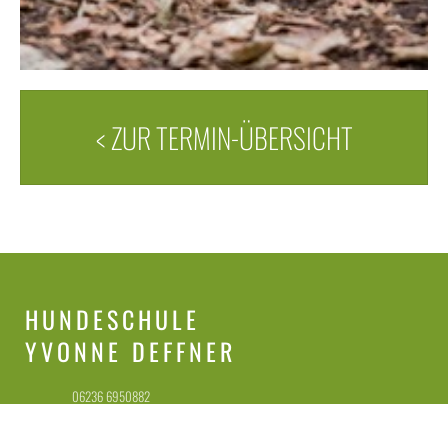
< ZUR TERMIN-ÜBERSICHT
HUNDESCHULE
YVONNE DEFFNER
06236 6950882
(NUR WhatsApp, bevorzugt!)
0160 7892254 (NUR Anrufe)