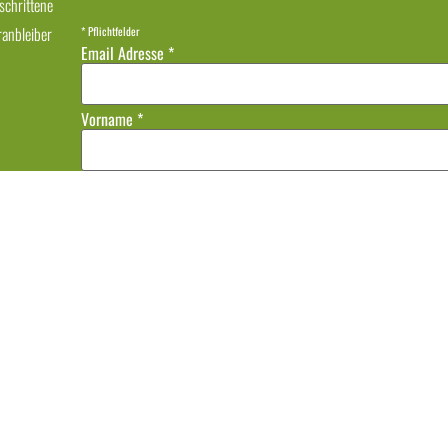
schrittene
ranbleiber
*
Pflichtfelder
Email Adresse
*
Vorname
*
Nachname
Datenschutz
Bitte wähle aus, wie Du kontaktiert werden möchtest:
E-Mail
Die Anmeldung zum Newsletter erfolgt durch "Double-Opt-in", d.h. du erhälst nach deine
den Link deine Anmeldung bestätigst. Jeder Newsletter enthält einen Link zum Abmelden
deine Email-Adresse ausschließlich zum Versenden des Newsletters und gebe deine Daten
Protokollierung der Anmeldung, dem Versand über den US-Anbieter MailChimp, der stat
Abbestellen des Newsletters, findest du in meiner
Datenschutzerklärung.