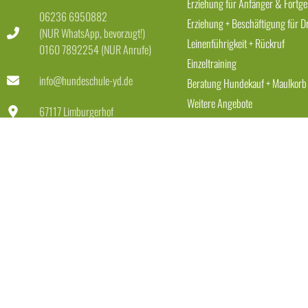
Erziehung für Anfänger & Fortge
06236 6950882
Erziehung + Beschäftigung für D
(NUR WhatsApp, bevorzugt!)
Leinenführigkeit + Rückruf
0160 7892254 (NUR Anrufe)
Einzeltraining
info@hundeschule-yd.de
Beratung Hundekauf + Maulkorb
Weitere Angebote
67117 Limburgerhof
Dienstag-Freitag 11-18 Uhr
Samstag 11-15 Uhr
RECHTLICHES
Impressum
AGB
Datenschutzerklärung
Verwendung Fotos & Videos
Vertrag widerrufen