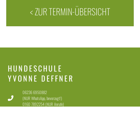
< ZUR TERMIN-ÜBERSICHT
HUNDESCHULE
YVONNE DEFFNER
06236 6950882
(NUR WhatsApp, bevorzugt!)
0160 7892254 (NUR Anrufe)
info@hundeschule-yd.de
67117 Limburgerhof
Dienstag-Freitag 11-18 Uhr
Samstag 11-15 Uhr