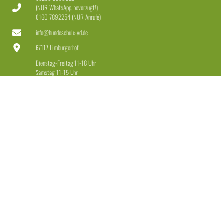
(NUR WhatsApp, bevorzugt!)
0160 7892254 (NUR Anrufe)
info@hundeschule-yd.de
67117 Limburgerhof
Dienstag-Freitag 11-18 Uhr
Samstag 11-15 Uhr
LEISTUNGEN
Welpen & Junghunde
Erziehung für Anfänger & Fortgeschrittene
Erziehung + Beschäftigung für Dranbleiber
Leinenführigkeit + Rückruf
Einzeltraining
Beratung Hundekauf + Maulkorb
Weitere Angebote