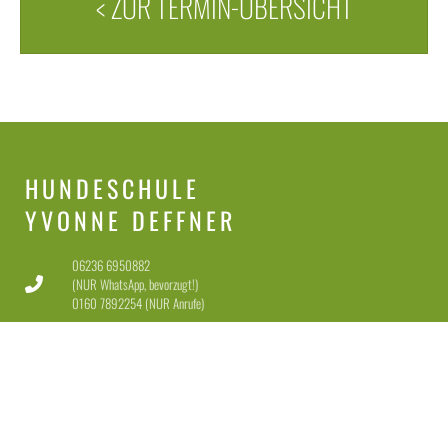
< ZUR TERMIN-ÜBERSICHT
HUNDESCHULE
YVONNE DEFFNER
06236 6950882
(NUR WhatsApp, bevorzugt!)
0160 7892254 (NUR Anrufe)
info@hundeschule-yd.de
67117 Limburgerhof
Dienstag-Freitag 11-18 Uhr
Samstag 11-15 Uhr