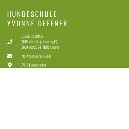
HUNDESCHULE
YVONNE DEFFNER
06236 6950882
(NUR WhatsApp, bevorzugt!)
0160 7892254 (NUR Anrufe)
info@hundeschule-yd.de
67117 Limburgerhof
Dienstag-Freitag 11-18 Uhr
Samstag 11-15 Uhr
LEISTUNGEN
Welpen & Junghunde
Erziehung für Anfänger & Fortgeschrittene
Erziehung + Beschäftigung für Dranbleiber