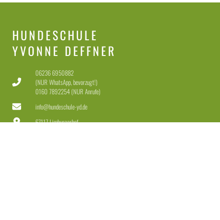
HUNDESCHULE
YVONNE DEFFNER
06236 6950882
(NUR WhatsApp, bevorzugt!)
0160 7892254 (NUR Anrufe)
info@hundeschule-yd.de
67117 Limburgerhof
Dienstag-Freitag 11-18 Uhr
Samstag 11-15 Uhr
LEISTUNGEN
Welpen & Junghunde
Erziehung für Anfänger & Fortgeschrittene