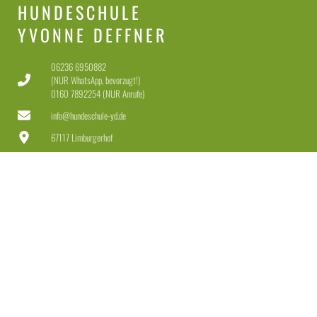
HUNDESCHULE
YVONNE DEFFNER
06236 6950882
(NUR WhatsApp, bevorzugt!)
0160 7892254 (NUR Anrufe)
info@hundeschule-yd.de
67117 Limburgerhof
Dienstag-Freitag 11-18 Uhr
Samstag 11-15 Uhr
LEISTUNGEN
Welpen & Junghunde
Erziehung für Anfänger & Fortgeschrittene
Erziehung + Beschäftigung für Dranbleiber
Leinenführigkeit + Rückruf